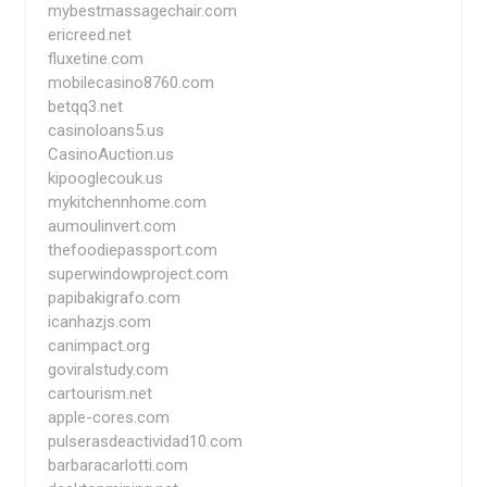
mybestmassagechair.com
ericreed.net
fluxetine.com
mobilecasino8760.com
betqq3.net
casinoloans5.us
CasinoAuction.us
kipooglecouk.us
mykitchennhome.com
aumoulinvert.com
thefoodiepassport.com
superwindowproject.com
papibakigrafo.com
icanhazjs.com
canimpact.org
goviralstudy.com
cartourism.net
apple-cores.com
pulserasdeactividad10.com
barbaracarlotti.com