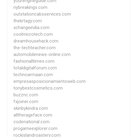
yourengineguide.com
nybreakings.com
outstationcabsservices.com
thekrtagy.com
xchangeindia.com
coolmicrotech.com
dreamhousehack.com
the-techteacher.com
automobilenews-online.com
fashionalltimes.com
totaldigitalforum.com
technoarmaan.com
empresasposicionamientoweb.com
tonybestcosmetics.com
buzznc.com
fxjoiner.com
skinbykindra.com
alltherageface.com
codenational.com
progameexplorer.com
rockislandroastery.com