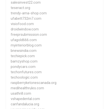
salesinvest22.com
teseract.org
trendy-ama-shop.com
ufabett732m7.com
visiofood.com
droidwindow.com
freeprsubmission.com
ufagold666.com
myinteriorblog.com
bnewsindia.com
techiepick.com
bamzyshop.com
pondycars.com
techonfutures.com
techoologic.com
raspberryketonescanada.org
medihealthrules.com
usathrill.com
vshapedental.com
canfandalucia.org