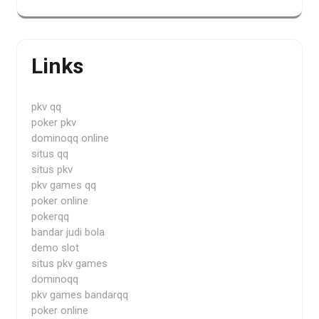
Links
pkv qq
poker pkv
dominoqq online
situs qq
situs pkv
pkv games qq
poker online
pokerqq
bandar judi bola
demo slot
situs pkv games
dominoqq
pkv games bandarqq
poker online