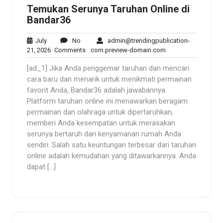
Temukan Serunya Taruhan Online di
Bandar36
July
No
admin@trendingpublication-
July
No
admin@trendingpubl
21, 2026
Comments
com.preview-domain.com
21,
Comments
com.preview-
[ad_1] Jika Anda penggemar taruhan dan mencari
2026
domain.com
cara baru dan menarik untuk menikmati permainan
favorit Anda, Bandar36 adalah jawabannya.
Platform taruhan online ini menawarkan beragam
permainan dan olahraga untuk dipertaruhkan,
memberi Anda kesempatan untuk merasakan
serunya bertaruh dari kenyamanan rumah Anda
sendiri. Salah satu keuntungan terbesar dari taruhan
online adalah kemudahan yang ditawarkannya. Anda
dapat […]