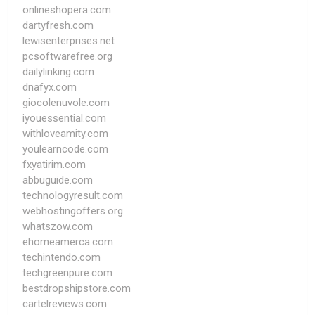
onlineshopera.com
dartyfresh.com
lewisenterprises.net
pcsoftwarefree.org
dailylinking.com
dnafyx.com
giocolenuvole.com
iyouessential.com
withloveamity.com
youlearncode.com
fxyatirim.com
abbuguide.com
technologyresult.com
webhostingoffers.org
whatszow.com
ehomeamerca.com
techintendo.com
techgreenpure.com
bestdropshipstore.com
cartelreviews.com