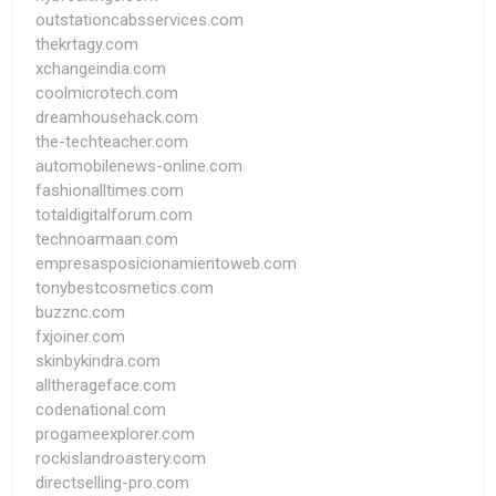
outstationcabsservices.com
thekrtagy.com
xchangeindia.com
coolmicrotech.com
dreamhousehack.com
the-techteacher.com
automobilenews-online.com
fashionalltimes.com
totaldigitalforum.com
technoarmaan.com
empresasposicionamientoweb.com
tonybestcosmetics.com
buzznc.com
fxjoiner.com
skinbykindra.com
alltherageface.com
codenational.com
progameexplorer.com
rockislandroastery.com
directselling-pro.com