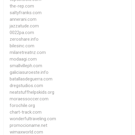
the-rep.com
saltyfranks.com
annerani.com
jazzatude.com
0022pa.com
zeroshare.info
bilesinc.com
milaretreatnz.com
modaagi.com
smallvilleph.com
galiciasuroeste.info
batallasdeguerra.com
dregstudios.com
neatstuffhelpskids.org
moraessoccer.com
forochile.org
chart-track.com
wonderfultraveling.com
promocioname.net
wimaxworld.com