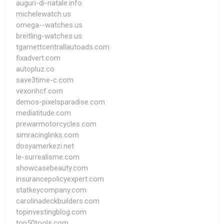
auguri-di-natale.info
michelewatch.us
omega--watches.us
breitling-watches.us
tgarnettcentrallautoads.com
fixadvert.com
autopluz.co
save3time-c.com
vexonhcf.com
demos-pixelsparadise.com
mediatitude.com
prewarmotorcycles.com
simracinglinks.com
dosyamerkezi.net
le-surrealisme.com
showcasebeauty.com
insurancepolicyexpert.com
statkeycompany.com
carolinadeckbuilders.com
topinvestingblog.com
top50tools.com