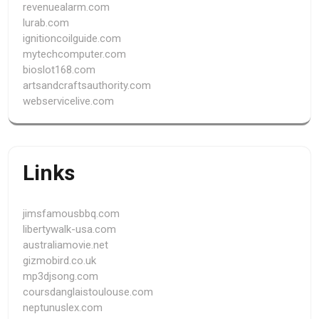
revenuealarm.com
lurab.com
ignitioncoilguide.com
mytechcomputer.com
bioslot168.com
artsandcraftsauthority.com
webservicelive.com
Links
jimsfamousbbq.com
libertywalk-usa.com
australiamovie.net
gizmobird.co.uk
mp3djsong.com
coursdanglaistoulouse.com
neptunuslex.com