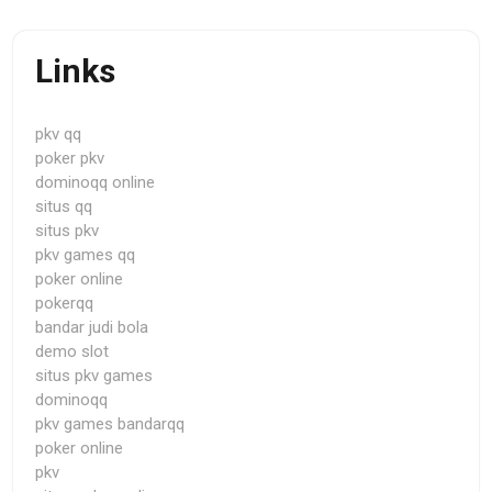
Links
pkv qq
poker pkv
dominoqq online
situs qq
situs pkv
pkv games qq
poker online
pokerqq
bandar judi bola
demo slot
situs pkv games
dominoqq
pkv games bandarqq
poker online
pkv