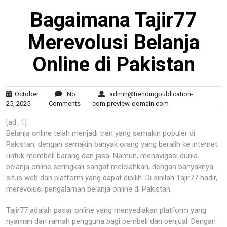
Bagaimana Tajir77
Merevolusi Belanja
Online di Pakistan
October
No
admin@trendingpublication-
25, 2025
Comments
com.preview-domain.com
[ad_1]
Belanja online telah menjadi tren yang semakin populer di
Pakistan, dengan semakin banyak orang yang beralih ke internet
untuk membeli barang dan jasa. Namun, menavigasi dunia
belanja online seringkali sangat melelahkan, dengan banyaknya
situs web dan platform yang dapat dipilih. Di sinilah Tajir77 hadir,
merevolusi pengalaman belanja online di Pakistan.
Tajir77 adalah pasar online yang menyediakan platform yang
nyaman dan ramah pengguna bagi pembeli dan penjual. Dengan