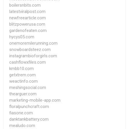
boilersnbits.com
latestviralpost.com
newfreearticle.com
blitzpowerusa.com
gardenofeaten.com
hycys05.com
onemoremilerunning.com
snowboardsteez.com
instagrambioforgirls.com
cashflowxfiles.com
kmbb10.com
getxtrem.com
weactinfo.com
meshingsocial.com
thearguer.com
marketing-mobile-app.com
floralpunchcraft.com
fiasone.com
danktankbattery.com
mealudo.com