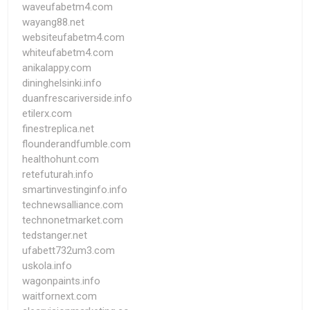
waveufabetm4.com
wayang88.net
websiteufabetm4.com
whiteufabetm4.com
anikalappy.com
dininghelsinki.info
duanfrescariverside.info
etilerx.com
finestreplica.net
flounderandfumble.com
healthohunt.com
retefuturah.info
smartinvestinginfo.info
technewsalliance.com
technonetmarket.com
tedstanger.net
ufabett732um3.com
uskola.info
wagonpaints.info
waitfornext.com