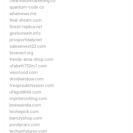
clearvisionmarketing.co
quantum-code.co
whatnews.me
final-dream.com
finest-replica.net
gestioneinh.info
prosportdaily.net
salesinvest22.com
teseract.org
trendy-ama-shop.com
ufabett732m7.com
visiofood.com
droidwindow.com
freeprsubmission.com
ufagold666.com
myinteriorblog.com
bnewsindia.com
techiepick.com
bamzyshop.com
pondycars.com
techonfutures.com