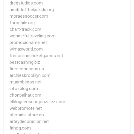
dregstudios.com
neatstuffhelpskids.org
moraessoccer.com
forochile.org
chart-track.com
wonderfultraveling.com
promocioname.net
wimaxworld.com
freeonlinecricketgames.net
bestcashing.biz
firerestrictions.us
archiesbrooklyn.com
muambeiros.net
infozblog.com
chonbaihat.com
elblogdeoscargonzalez.com
webpromote.net
steroids-store.co
arteydecoracion.net
fithog.com