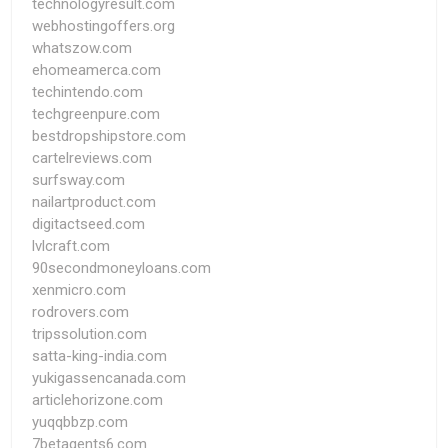
technologyresult.com
webhostingoffers.org
whatszow.com
ehomeamerca.com
techintendo.com
techgreenpure.com
bestdropshipstore.com
cartelreviews.com
surfsway.com
nailartproduct.com
digitactseed.com
lvlcraft.com
90secondmoneyloans.com
xenmicro.com
rodrovers.com
tripssolution.com
satta-king-india.com
yukigassencanada.com
articlehorizone.com
yuqqbbzp.com
7betagents6.com