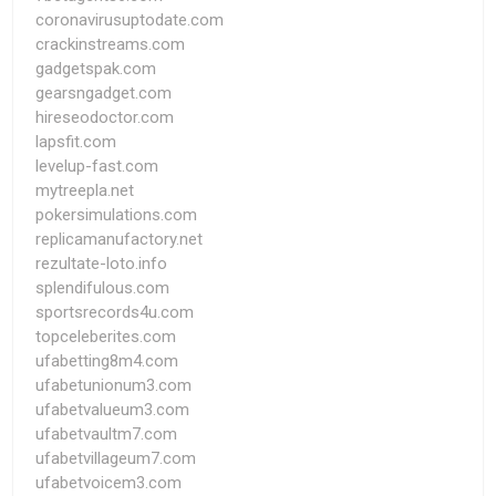
coronavirusuptodate.com
crackinstreams.com
gadgetspak.com
gearsngadget.com
hireseodoctor.com
lapsfit.com
levelup-fast.com
mytreepla.net
pokersimulations.com
replicamanufactory.net
rezultate-loto.info
splendifulous.com
sportsrecords4u.com
topceleberites.com
ufabetting8m4.com
ufabetunionum3.com
ufabetvalueum3.com
ufabetvaultm7.com
ufabetvillageum7.com
ufabetvoicem3.com