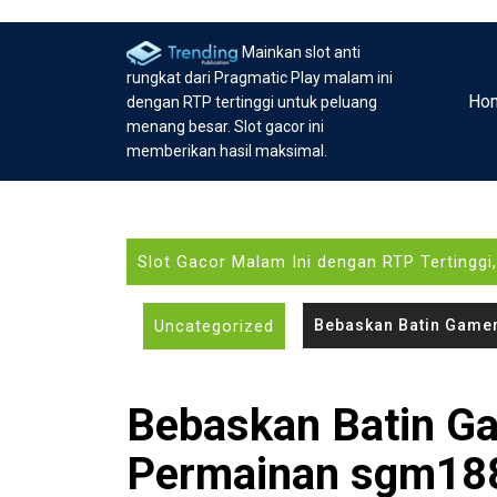
Skip
to
Mainkan slot anti
content
rungkat dari Pragmatic Play malam ini
Ho
dengan RTP tertinggi untuk peluang
menang besar. Slot gacor ini
memberikan hasil maksimal.
Slot Gacor Malam Ini dengan RTP Tertinggi,
Uncategorized
Bebaskan Batin Game
Bebaskan Batin G
Permainan sgm18