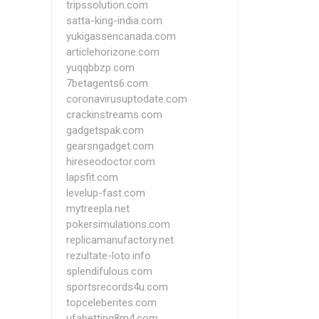
tripssolution.com
satta-king-india.com
yukigassencanada.com
articlehorizone.com
yuqqbbzp.com
7betagents6.com
coronavirusuptodate.com
crackinstreams.com
gadgetspak.com
gearsngadget.com
hireseodoctor.com
lapsfit.com
levelup-fast.com
mytreepla.net
pokersimulations.com
replicamanufactory.net
rezultate-loto.info
splendifulous.com
sportsrecords4u.com
topceleberites.com
ufabetting8m4.com