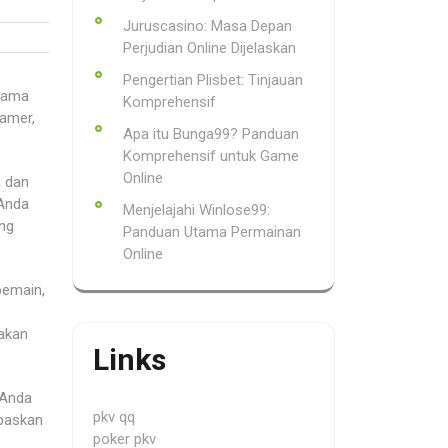
Juruscasino: Masa Depan
Perjudian Online Dijelaskan
Pengertian Plisbet: Tinjauan
utama
Komprehensif
gamer,
Apa itu Bunga99? Panduan
Komprehensif untuk Game
Online
n dan
 Anda
Menjelajahi Winlose99:
ng
Panduan Utama Permainan
Online
pemain,
akan
Links
 Anda
pkv qq
paskan
poker pkv