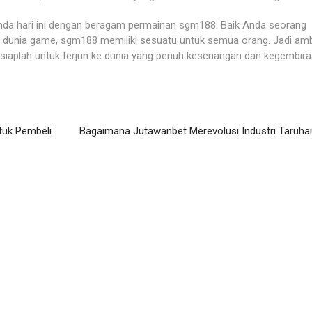
a hari ini dengan beragam permainan sgm188. Baik Anda seorang
 dunia game, sgm188 memiliki sesuatu untuk semua orang. Jadi amb
siaplah untuk terjun ke dunia yang penuh kesenangan dan kegembir
tuk Pembeli
Bagaimana Jutawanbet Merevolusi Industri Taruha