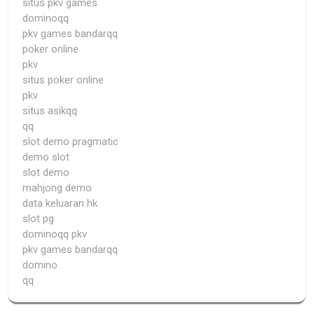
situs pkv games
dominoqq
pkv games bandarqq
poker online
pkv
situs poker online
pkv
situs asikqq
qq
slot demo pragmatic
demo slot
slot demo
mahjong demo
data keluaran hk
slot pg
dominoqq pkv
pkv games bandarqq
domino
qq