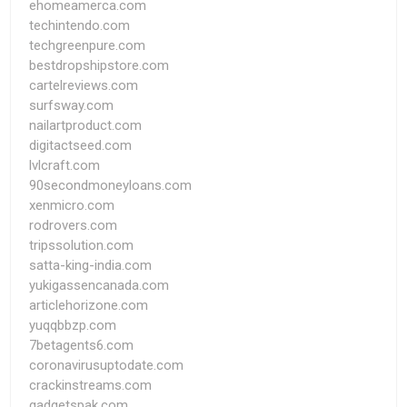
ehomeamerca.com
techintendo.com
techgreenpure.com
bestdropshipstore.com
cartelreviews.com
surfsway.com
nailartproduct.com
digitactseed.com
lvlcraft.com
90secondmoneyloans.com
xenmicro.com
rodrovers.com
tripssolution.com
satta-king-india.com
yukigassencanada.com
articlehorizone.com
yuqqbbzp.com
7betagents6.com
coronavirusuptodate.com
crackinstreams.com
gadgetspak.com