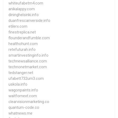
whiteufabetm4.com
anikalappy.com
dininghelsinki.info
duanfrescariverside.info
etilerx.com
finestreplica.net
flounderandfumble.com
healthohunt.com
retefuturah.info
smartinvestinginfo.info
technewsalliance.com
technonetmarket.com
tedstanger.net
ufabett732um3.com
uskola.info
wagonpaints.info
waitfornext.com
clearvisionmarketing.co
quantum-code.co
whatnews.me