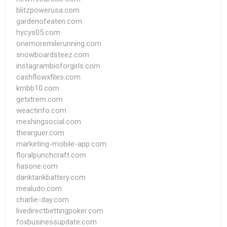
blitzpowerusa.com
gardenofeaten.com
hycys05.com
onemoremilerunning.com
snowboardsteez.com
instagrambioforgirls.com
cashflowxfiles.com
kmbb10.com
getxtrem.com
weactinfo.com
meshingsocial.com
thearguer.com
marketing-mobile-app.com
floralpunchcraft.com
fiasone.com
danktankbattery.com
mealudo.com
charlie-day.com
livedirectbettingpoker.com
foxbusinessupdate.com