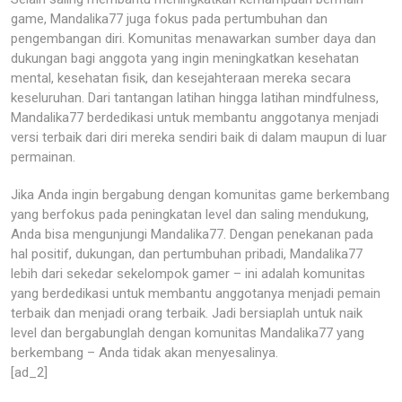
game, Mandalika77 juga fokus pada pertumbuhan dan
pengembangan diri. Komunitas menawarkan sumber daya dan
dukungan bagi anggota yang ingin meningkatkan kesehatan
mental, kesehatan fisik, dan kesejahteraan mereka secara
keseluruhan. Dari tantangan latihan hingga latihan mindfulness,
Mandalika77 berdedikasi untuk membantu anggotanya menjadi
versi terbaik dari diri mereka sendiri baik di dalam maupun di luar
permainan.
Jika Anda ingin bergabung dengan komunitas game berkembang
yang berfokus pada peningkatan level dan saling mendukung,
Anda bisa mengunjungi Mandalika77. Dengan penekanan pada
hal positif, dukungan, dan pertumbuhan pribadi, Mandalika77
lebih dari sekedar sekelompok gamer – ini adalah komunitas
yang berdedikasi untuk membantu anggotanya menjadi pemain
terbaik dan menjadi orang terbaik. Jadi bersiaplah untuk naik
level dan bergabunglah dengan komunitas Mandalika77 yang
berkembang – Anda tidak akan menyesalinya.
[ad_2]