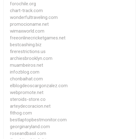
forochile.org
chart-track.com
wonderfultraveling.com
promocioname.net
wimaxworld.com
freeonlinecricketgames.net
bestcashing.biz
firerestrictions.us
archiesbrooklyn.com
muambeiros.net
infozblog.com
chonbaihat.com
elblogdeoscargonzalez.com
webpromote.net
steroids-store.co
arteydecoracion.net
fithog.com
bestlaptopbestmonitor.com
georginaryland.com
roseandbasil.com