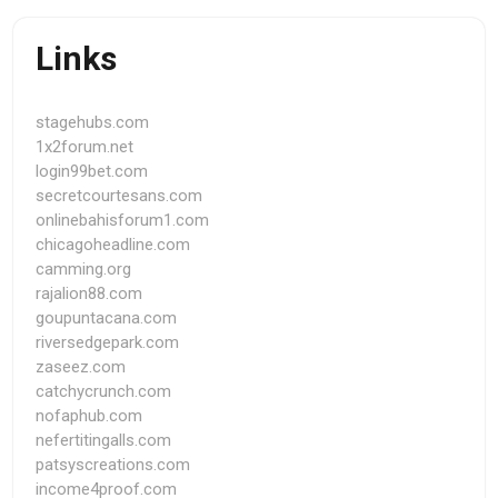
Links
stagehubs.com
1x2forum.net
login99bet.com
secretcourtesans.com
onlinebahisforum1.com
chicagoheadline.com
camming.org
rajalion88.com
goupuntacana.com
riversedgepark.com
zaseez.com
catchycrunch.com
nofaphub.com
nefertitingalls.com
patsyscreations.com
income4proof.com