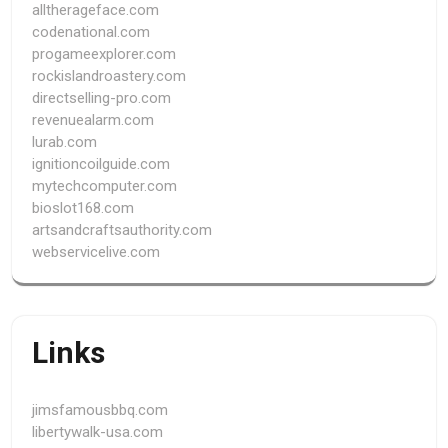
alltherageface.com
codenational.com
progameexplorer.com
rockislandroastery.com
directselling-pro.com
revenuealarm.com
lurab.com
ignitioncoilguide.com
mytechcomputer.com
bioslot168.com
artsandcraftsauthority.com
webservicelive.com
Links
jimsfamousbbq.com
libertywalk-usa.com