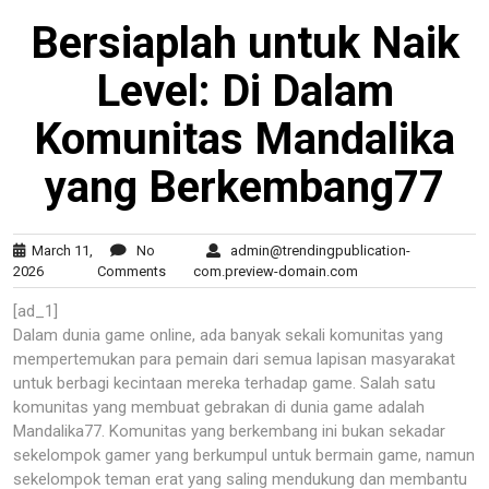
Bersiaplah untuk Naik
Level: Di Dalam
Komunitas Mandalika
yang Berkembang77
March 11,
No
admin@trendingpublication-
2026
Comments
com.preview-domain.com
[ad_1]
Dalam dunia game online, ada banyak sekali komunitas yang
mempertemukan para pemain dari semua lapisan masyarakat
untuk berbagi kecintaan mereka terhadap game. Salah satu
komunitas yang membuat gebrakan di dunia game adalah
Mandalika77. Komunitas yang berkembang ini bukan sekadar
sekelompok gamer yang berkumpul untuk bermain game, namun
sekelompok teman erat yang saling mendukung dan membantu