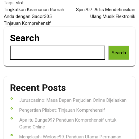
Tags:
slot
Post
Tingkatkan Keamanan Rumah
Spin707: Artis Mendefinisikan
Anda dengan Gacor305:
Ulang Musik Elektronik
navigation
Tinjauan Komprehensif
Search
Search
Recent Posts
Juruscasino: Masa Depan Perjudian Online Dijelaskan
Pengertian Plisbet: Tinjauan Komprehensif
Apa itu Bunga99? Panduan Komprehensif untuk
Game Online
Menjelajahi Winlose99: Panduan Utama Permainan