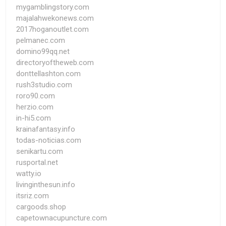
mygamblingstory.com
majalahwekonews.com
2017hoganoutlet.com
pelmanec.com
domino99qq.net
directoryoftheweb.com
donttellashton.com
rush3studio.com
roro90.com
herzio.com
in-hi5.com
krainafantasy.info
todas-noticias.com
senikartu.com
rusportal.net
watty.io
livinginthesun.info
itsriz.com
cargoods.shop
capetownacupuncture.com