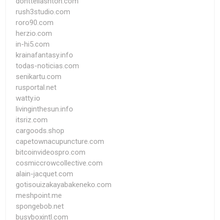
donttellashton.com
rush3studio.com
roro90.com
herzio.com
in-hi5.com
krainafantasy.info
todas-noticias.com
senikartu.com
rusportal.net
watty.io
livinginthesun.info
itsriz.com
cargoods.shop
capetownacupuncture.com
bitcoinvideospro.com
cosmiccrowcollective.com
alain-jacquet.com
gotisouizakayabakeneko.com
meshpoint.me
spongebob.net
busyboxintl.com