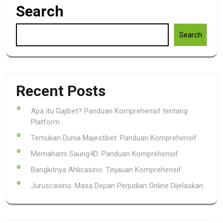
Search
Search
Recent Posts
Apa itu Gajibet? Panduan Komprehensif tentang
Platform
Temukan Dunia Majestibet: Panduan Komprehensif
Memahami Saung4D: Panduan Komprehensif
Bangkitnya Ahlicasino: Tinjauan Komprehensif
Juruscasino: Masa Depan Perjudian Online Dijelaskan