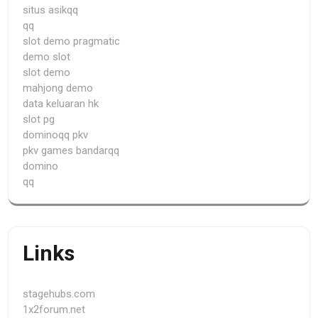
situs asikqq
qq
slot demo pragmatic
demo slot
slot demo
mahjong demo
data keluaran hk
slot pg
dominoqq pkv
pkv games bandarqq
domino
qq
Links
stagehubs.com
1x2forum.net