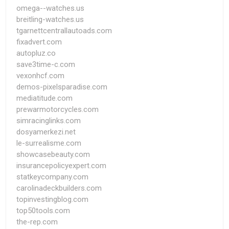
omega--watches.us
breitling-watches.us
tgarnettcentrallautoads.com
fixadvert.com
autopluz.co
save3time-c.com
vexonhcf.com
demos-pixelsparadise.com
mediatitude.com
prewarmotorcycles.com
simracinglinks.com
dosyamerkezi.net
le-surrealisme.com
showcasebeauty.com
insurancepolicyexpert.com
statkeycompany.com
carolinadeckbuilders.com
topinvestingblog.com
top50tools.com
the-rep.com