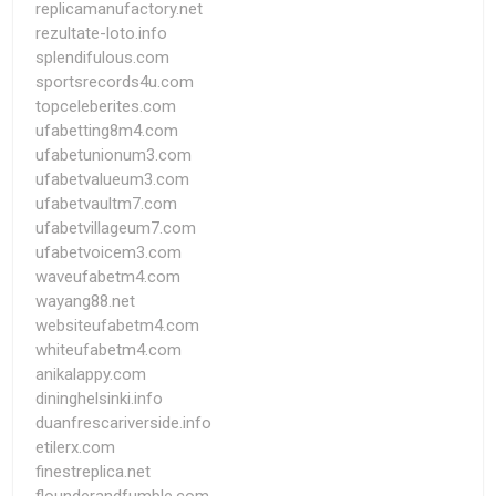
replicamanufactory.net
rezultate-loto.info
splendifulous.com
sportsrecords4u.com
topceleberites.com
ufabetting8m4.com
ufabetunionum3.com
ufabetvalueum3.com
ufabetvaultm7.com
ufabetvillageum7.com
ufabetvoicem3.com
waveufabetm4.com
wayang88.net
websiteufabetm4.com
whiteufabetm4.com
anikalappy.com
dininghelsinki.info
duanfrescariverside.info
etilerx.com
finestreplica.net