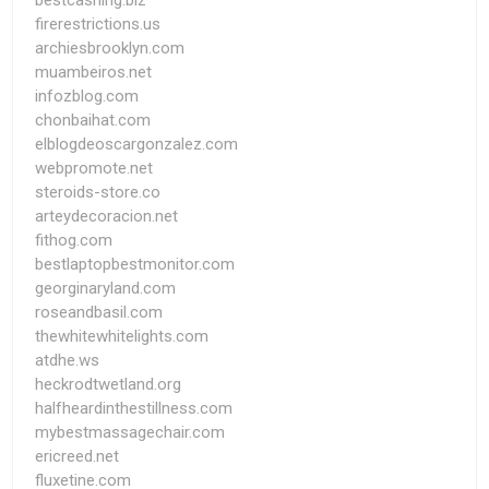
bestcashing.biz
firerestrictions.us
archiesbrooklyn.com
muambeiros.net
infozblog.com
chonbaihat.com
elblogdeoscargonzalez.com
webpromote.net
steroids-store.co
arteydecoracion.net
fithog.com
bestlaptopbestmonitor.com
georginaryland.com
roseandbasil.com
thewhitewhitelights.com
atdhe.ws
heckrodtwetland.org
halfheardinthestillness.com
mybestmassagechair.com
ericreed.net
fluxetine.com