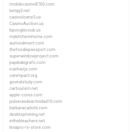
mobilecasino8760.com
betqq3.net
casinoloans5.us
CasinoAuction.us
kipooglecouk.us
mykitchennhome.com
aumoulinvert.com
thefoodiepassport.com
superwindowproject.com
papibakigrafo.com
icanhazjs.com
canimpact.org
goviralstudy.com
cartourism.net
apple-cores.com
pulserasdeactividad10.com
barbaracarlotti.com
desktopmining.net
inthebleachers.net
lexapro-rx-store.com