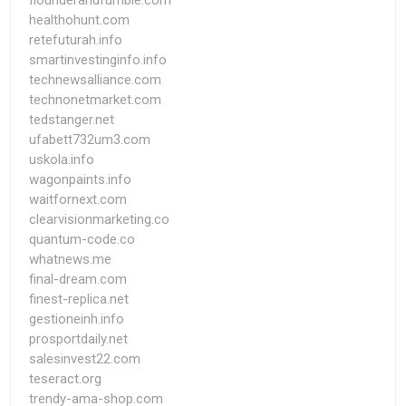
flounderandfumble.com
healthohunt.com
retefuturah.info
smartinvestinginfo.info
technewsalliance.com
technonetmarket.com
tedstanger.net
ufabett732um3.com
uskola.info
wagonpaints.info
waitfornext.com
clearvisionmarketing.co
quantum-code.co
whatnews.me
final-dream.com
finest-replica.net
gestioneinh.info
prosportdaily.net
salesinvest22.com
teseract.org
trendy-ama-shop.com