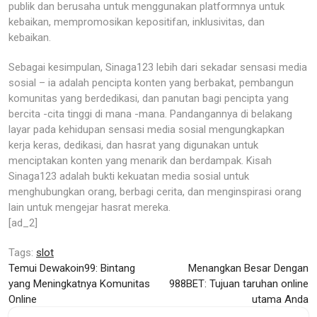
publik dan berusaha untuk menggunakan platformnya untuk
kebaikan, mempromosikan kepositifan, inklusivitas, dan
kebaikan.
Sebagai kesimpulan, Sinaga123 lebih dari sekadar sensasi media
sosial – ia adalah pencipta konten yang berbakat, pembangun
komunitas yang berdedikasi, dan panutan bagi pencipta yang
bercita -cita tinggi di mana -mana. Pandangannya di belakang
layar pada kehidupan sensasi media sosial mengungkapkan
kerja keras, dedikasi, dan hasrat yang digunakan untuk
menciptakan konten yang menarik dan berdampak. Kisah
Sinaga123 adalah bukti kekuatan media sosial untuk
menghubungkan orang, berbagi cerita, dan menginspirasi orang
lain untuk mengejar hasrat mereka.
[ad_2]
Tags:
slot
Post
Temui Dewakoin99: Bintang
Menangkan Besar Dengan
yang Meningkatnya Komunitas
988BET: Tujuan taruhan online
navigation
Online
utama Anda