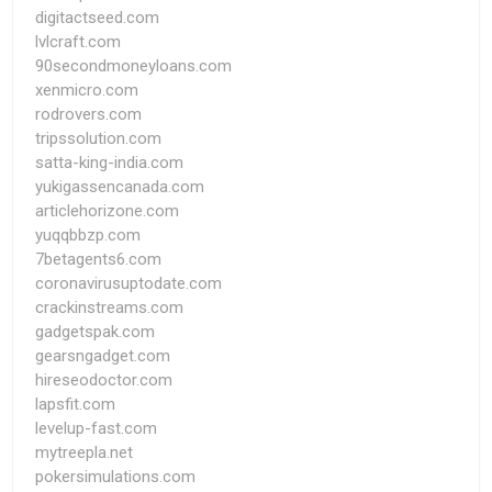
digitactseed.com
lvlcraft.com
90secondmoneyloans.com
xenmicro.com
rodrovers.com
tripssolution.com
satta-king-india.com
yukigassencanada.com
articlehorizone.com
yuqqbbzp.com
7betagents6.com
coronavirusuptodate.com
crackinstreams.com
gadgetspak.com
gearsngadget.com
hireseodoctor.com
lapsfit.com
levelup-fast.com
mytreepla.net
pokersimulations.com