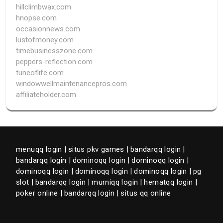
hillclimbwax.com
hnopse.com
occasionnews.com
lustofmoney.com
timebusinesszone.com
peppers-reflection.com
tuneoflife.com
windowwellmaintenancepros.com
affiliateholder.com
menuqq login
|
situs pkv games
|
bandarqq login
|
bandarqq login
|
dominoqq login
|
dominoqq login
|
dominoqq login
|
dominoqq login
|
dominoqq login
|
pg
slot
|
bandarqq login
|
murniqq login
|
hematqq login
|
poker online
|
bandarqq login
|
situs qq online