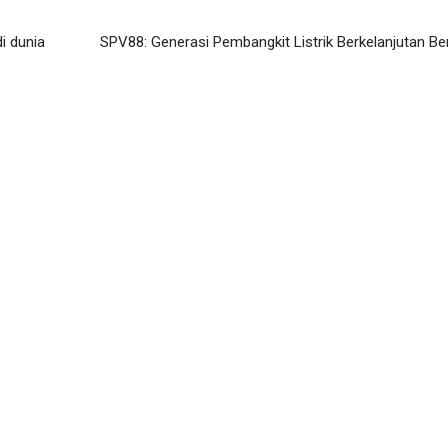
i dunia
SPV88: Generasi Pembangkit Listrik Berkelanjutan Be