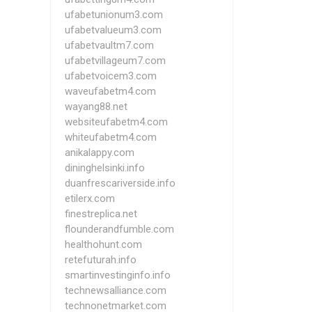
ufabetunionum3.com
ufabetvalueum3.com
ufabetvaultm7.com
ufabetvillageum7.com
ufabetvoicem3.com
waveufabetm4.com
wayang88.net
websiteufabetm4.com
whiteufabetm4.com
anikalappy.com
dininghelsinki.info
duanfrescariverside.info
etilerx.com
finestreplica.net
flounderandfumble.com
healthohunt.com
retefuturah.info
smartinvestinginfo.info
technewsalliance.com
technonetmarket.com