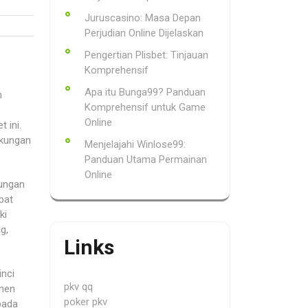
Juruscasino: Masa Depan
Perjudian Online Dijelaskan
Pengertian Plisbet: Tinjauan
Komprehensif
Apa itu Bunga99? Panduan
n
Komprehensif untuk Game
Online
 ini.
gkungan
Menjelajahi Winlose99:
Panduan Utama Permainan
Online
kungan
pat
ki
g,
Links
nci
pkv qq
anen
poker pkv
pada