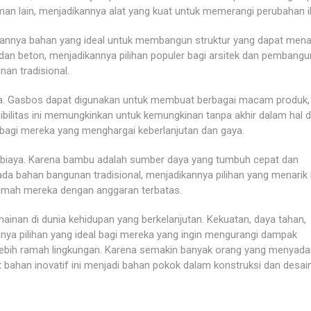
man lain, menjadikannya alat yang kuat untuk memerangi perubahan i
kannya bahan yang ideal untuk membangun struktur yang dapat mena
 dan beton, menjadikannya pilihan populer bagi arsitek dan pembang
nan tradisional.
a. Gasbos dapat digunakan untuk membuat berbagai macam produk, 
ksibilitas ini memungkinkan untuk kemungkinan tanpa akhir dalam hal 
r bagi mereka yang menghargai keberlanjutan dan gaya.
 biaya. Karena bambu adalah sumber daya yang tumbuh cepat dan
pada bahan bangunan tradisional, menjadikannya pilihan yang menarik 
umah mereka dengan anggaran terbatas.
inan di dunia kehidupan yang berkelanjutan. Kekuatan, daya tahan,
ya pilihan yang ideal bagi mereka yang ingin mengurangi dampak
lebih ramah lingkungan. Karena semakin banyak orang yang menyada
 bahan inovatif ini menjadi bahan pokok dalam konstruksi dan desai