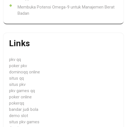
Membuka Potensi Omega-9 untuk Manajemen Berat
Badan
Links
pkv qq
poker pkv
dominoqq online
situs qq
situs pkv
pkv games qq
poker online
pokerqq
bandar judi bola
demo slot
situs pkv games