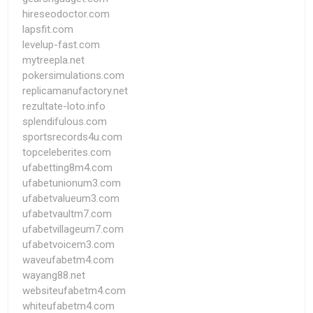
hireseodoctor.com
lapsfit.com
levelup-fast.com
mytreepla.net
pokersimulations.com
replicamanufactory.net
rezultate-loto.info
splendifulous.com
sportsrecords4u.com
topceleberites.com
ufabetting8m4.com
ufabetunionum3.com
ufabetvalueum3.com
ufabetvaultm7.com
ufabetvillageum7.com
ufabetvoicem3.com
waveufabetm4.com
wayang88.net
websiteufabetm4.com
whiteufabetm4.com