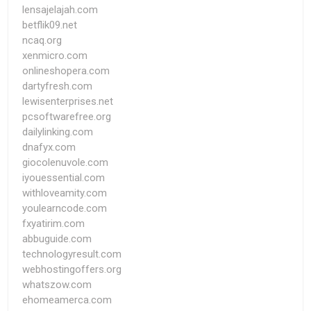
lensajelajah.com
betflik09.net
ncaq.org
xenmicro.com
onlineshopera.com
dartyfresh.com
lewisenterprises.net
pcsoftwarefree.org
dailylinking.com
dnafyx.com
giocolenuvole.com
iyouessential.com
withloveamity.com
youlearncode.com
fxyatirim.com
abbuguide.com
technologyresult.com
webhostingoffers.org
whatszow.com
ehomeamerca.com