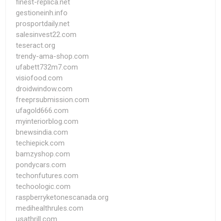
finest-replica.net
gestioneinh.info
prosportdaily.net
salesinvest22.com
teseract.org
trendy-ama-shop.com
ufabett732m7.com
visiofood.com
droidwindow.com
freeprsubmission.com
ufagold666.com
myinteriorblog.com
bnewsindia.com
techiepick.com
bamzyshop.com
pondycars.com
techonfutures.com
techoologic.com
raspberryketonescanada.org
medihealthrules.com
usathrill.com