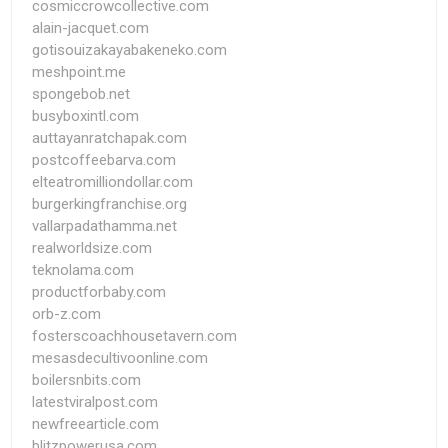
cosmiccrowcollective.com
alain-jacquet.com
gotisouizakayabakeneko.com
meshpoint.me
spongebob.net
busyboxintl.com
auttayanratchapak.com
postcoffeebarva.com
elteatromilliondollar.com
burgerkingfranchise.org
vallarpadathamma.net
realworldsize.com
teknolama.com
productforbaby.com
orb-z.com
fosterscoachhousetavern.com
mesasdecultivoonline.com
boilersnbits.com
latestviralpost.com
newfreearticle.com
blitzpowerusa.com