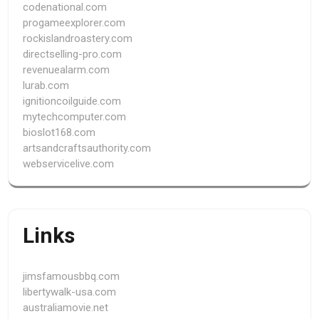
codenational.com
progameexplorer.com
rockislandroastery.com
directselling-pro.com
revenuealarm.com
lurab.com
ignitioncoilguide.com
mytechcomputer.com
bioslot168.com
artsandcraftsauthority.com
webservicelive.com
Links
jimsfamousbbq.com
libertywalk-usa.com
australiamovie.net