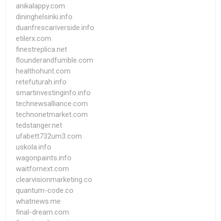
anikalappy.com
dininghelsinki.info
duanfrescariverside.info
etilerx.com
finestreplica.net
flounderandfumble.com
healthohunt.com
retefuturah.info
smartinvestinginfo.info
technewsalliance.com
technonetmarket.com
tedstanger.net
ufabett732um3.com
uskola.info
wagonpaints.info
waitfornext.com
clearvisionmarketing.co
quantum-code.co
whatnews.me
final-dream.com