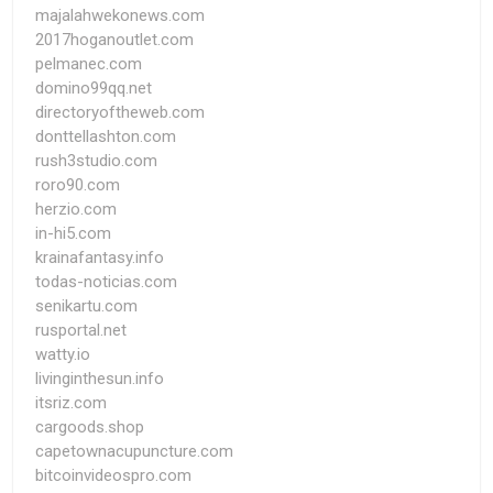
majalahwekonews.com
2017hoganoutlet.com
pelmanec.com
domino99qq.net
directoryoftheweb.com
donttellashton.com
rush3studio.com
roro90.com
herzio.com
in-hi5.com
krainafantasy.info
todas-noticias.com
senikartu.com
rusportal.net
watty.io
livinginthesun.info
itsriz.com
cargoods.shop
capetownacupuncture.com
bitcoinvideospro.com