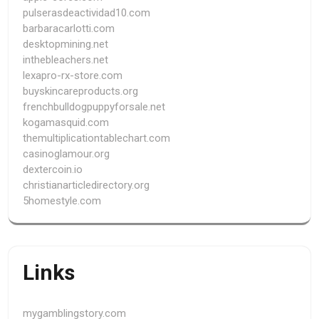
pulserasdeactividad10.com
barbaracarlotti.com
desktopmining.net
inthebleachers.net
lexapro-rx-store.com
buyskincareproducts.org
frenchbulldogpuppyforsale.net
kogamasquid.com
themultiplicationtablechart.com
casinoglamour.org
dextercoin.io
christianarticledirectory.org
5homestyle.com
Links
mygamblingstory.com