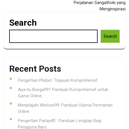
navigation
Perjalanan Sangathoki yang
Menginspirasi
Search
Search
Recent Posts
Pengertian Plisbet: Tinjauan Komprehensif
Apa itu Bunga99? Panduan Komprehensif untuk
Game Online
Menjelajahi Winlose99: Panduan Utama Permainan
Online
Pengertian Parlay4D : Panduan Lengkap Bagi
Pengguna Baru