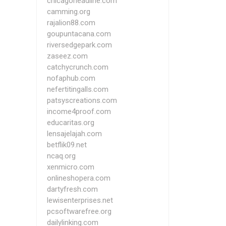
chicagoheadline.com
camming.org
rajalion88.com
goupuntacana.com
riversedgepark.com
zaseez.com
catchycrunch.com
nofaphub.com
nefertitingalls.com
patsyscreations.com
income4proof.com
educaritas.org
lensajelajah.com
betflik09.net
ncaq.org
xenmicro.com
onlineshopera.com
dartyfresh.com
lewisenterprises.net
pcsoftwarefree.org
dailylinking.com