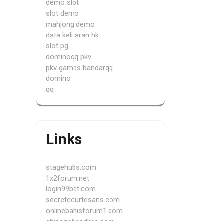
demo slot
slot demo
mahjong demo
data keluaran hk
slot pg
dominoqq pkv
pkv games bandarqq
domino
qq
Links
stagehubs.com
1x2forum.net
login99bet.com
secretcourtesans.com
onlinebahisforum1.com