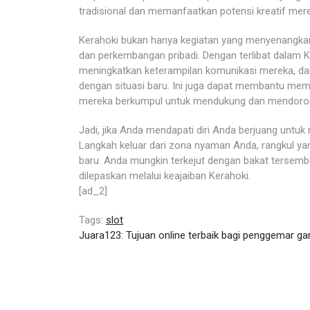
tradisional dan memanfaatkan potensi kreatif mer
Kerahoki bukan hanya kegiatan yang menyenangkan
dan perkembangan pribadi. Dengan terlibat dalam 
meningkatkan keterampilan komunikasi mereka, da
dengan situasi baru. Ini juga dapat membantu me
mereka berkumpul untuk mendukung dan mendorong
Jadi, jika Anda mendapati diri Anda berjuang untu
Langkah keluar dari zona nyaman Anda, rangkul yan
baru. Anda mungkin terkejut dengan bakat tersembu
dilepaskan melalui keajaiban Kerahoki.
[ad_2]
Tags:
slot
Post
Juara123: Tujuan online terbaik bagi penggemar g
navigation