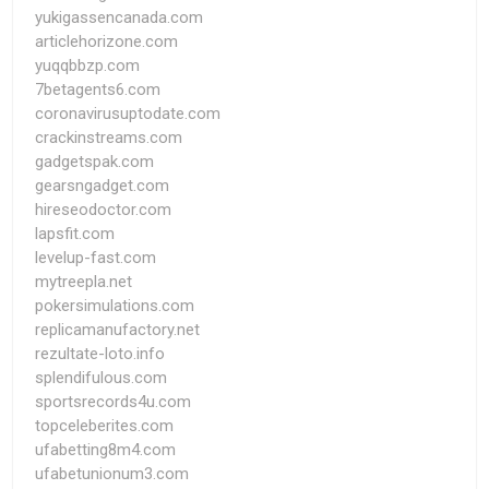
yukigassencanada.com
articlehorizone.com
yuqqbbzp.com
7betagents6.com
coronavirusuptodate.com
crackinstreams.com
gadgetspak.com
gearsngadget.com
hireseodoctor.com
lapsfit.com
levelup-fast.com
mytreepla.net
pokersimulations.com
replicamanufactory.net
rezultate-loto.info
splendifulous.com
sportsrecords4u.com
topceleberites.com
ufabetting8m4.com
ufabetunionum3.com