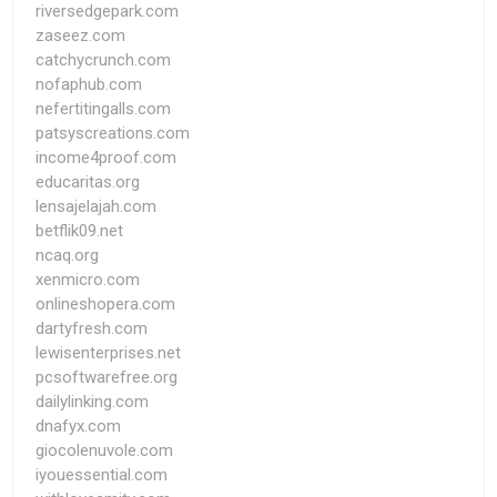
riversedgepark.com
zaseez.com
catchycrunch.com
nofaphub.com
nefertitingalls.com
patsyscreations.com
income4proof.com
educaritas.org
lensajelajah.com
betflik09.net
ncaq.org
xenmicro.com
onlineshopera.com
dartyfresh.com
lewisenterprises.net
pcsoftwarefree.org
dailylinking.com
dnafyx.com
giocolenuvole.com
iyouessential.com