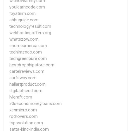
withloveamity.com
youlearncode.com
fxyatirim.com
abbuguide.com
technologyresult.com
webhostingoffers.org
whatszow.com
ehomeamerca.com
techintendo.com
techgreenpure.com
bestdropshipstore.com
cartelreviews.com
surfsway.com
nailartproduct.com
digitactseed.com
lvlcraft.com
90secondmoneyloans.com
xenmicro.com
rodrovers.com
tripssolution.com
satta-king-india.com