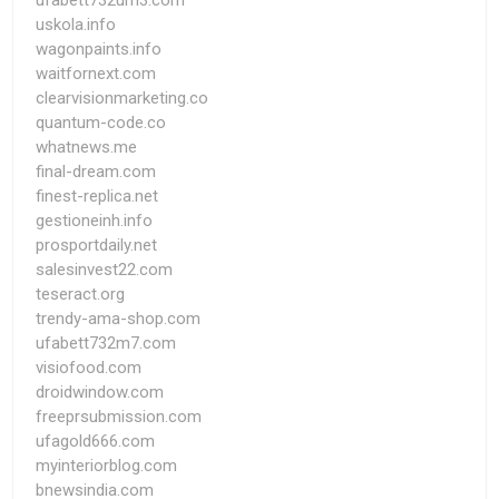
ufabett732um3.com
uskola.info
wagonpaints.info
waitfornext.com
clearvisionmarketing.co
quantum-code.co
whatnews.me
final-dream.com
finest-replica.net
gestioneinh.info
prosportdaily.net
salesinvest22.com
teseract.org
trendy-ama-shop.com
ufabett732m7.com
visiofood.com
droidwindow.com
freeprsubmission.com
ufagold666.com
myinteriorblog.com
bnewsindia.com