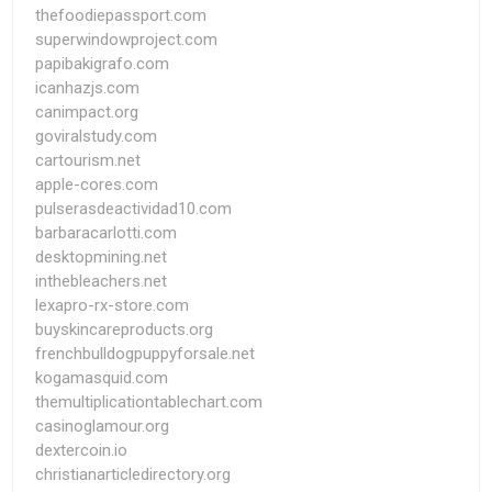
thefoodiepassport.com
superwindowproject.com
papibakigrafo.com
icanhazjs.com
canimpact.org
goviralstudy.com
cartourism.net
apple-cores.com
pulserasdeactividad10.com
barbaracarlotti.com
desktopmining.net
inthebleachers.net
lexapro-rx-store.com
buyskincareproducts.org
frenchbulldogpuppyforsale.net
kogamasquid.com
themultiplicationtablechart.com
casinoglamour.org
dextercoin.io
christianarticledirectory.org