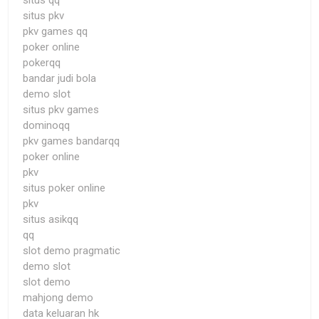
situs qq
situs pkv
pkv games qq
poker online
pokerqq
bandar judi bola
demo slot
situs pkv games
dominoqq
pkv games bandarqq
poker online
pkv
situs poker online
pkv
situs asikqq
qq
slot demo pragmatic
demo slot
slot demo
mahjong demo
data keluaran hk