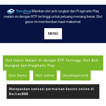
Skip
to
Mainkan slot anti rungkat dari Pragmatic Play
content
malam ini dengan RTP tertinggi untuk peluang menang besar. Slot
gacor ini memberikan hasil maksimal.
MENU
Slot Gacor Malam Ini dengan RTP Tertinggi, Slot Anti
Rungkat dari Pragmatic Play
Slot Demo
Slot online
Uncategorized
Melepaskan sensasi permainan kasino online di
Berlian888