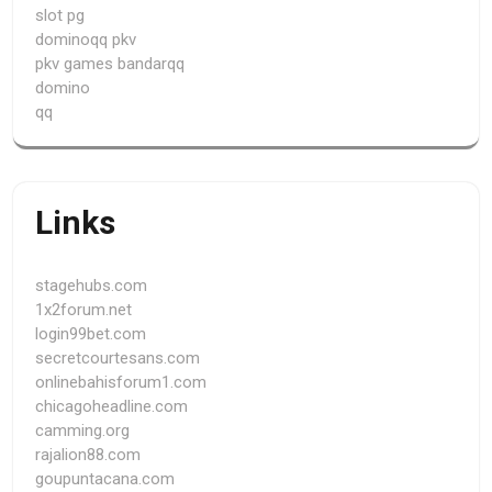
slot pg
dominoqq pkv
pkv games bandarqq
domino
qq
Links
stagehubs.com
1x2forum.net
login99bet.com
secretcourtesans.com
onlinebahisforum1.com
chicagoheadline.com
camming.org
rajalion88.com
goupuntacana.com