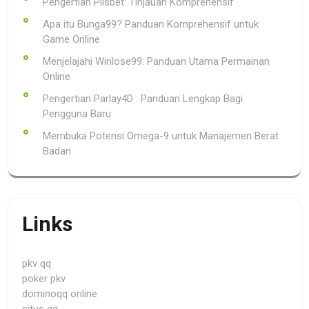
Pengertian Plisbet: Tinjauan Komprehensif
Apa itu Bunga99? Panduan Komprehensif untuk
Game Online
Menjelajahi Winlose99: Panduan Utama Permainan
Online
Pengertian Parlay4D : Panduan Lengkap Bagi
Pengguna Baru
Membuka Potensi Omega-9 untuk Manajemen Berat
Badan
Links
pkv qq
poker pkv
dominoqq online