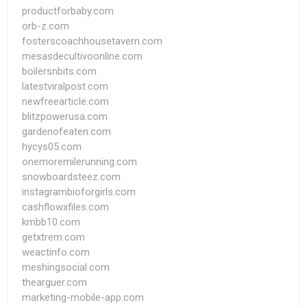
productforbaby.com
orb-z.com
fosterscoachhousetavern.com
mesasdecultivoonline.com
boilersnbits.com
latestviralpost.com
newfreearticle.com
blitzpowerusa.com
gardenofeaten.com
hycys05.com
onemoremilerunning.com
snowboardsteez.com
instagrambioforgirls.com
cashflowxfiles.com
kmbb10.com
getxtrem.com
weactinfo.com
meshingsocial.com
thearguer.com
marketing-mobile-app.com