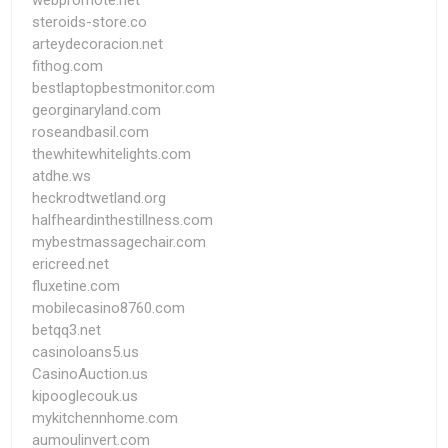
webpromote.net
steroids-store.co
arteydecoracion.net
fithog.com
bestlaptopbestmonitor.com
georginaryland.com
roseandbasil.com
thewhitewhitelights.com
atdhe.ws
heckrodtwetland.org
halfheardinthestillness.com
mybestmassagechair.com
ericreed.net
fluxetine.com
mobilecasino8760.com
betqq3.net
casinoloans5.us
CasinoAuction.us
kipooglecouk.us
mykitchennhome.com
aumoulinvert.com