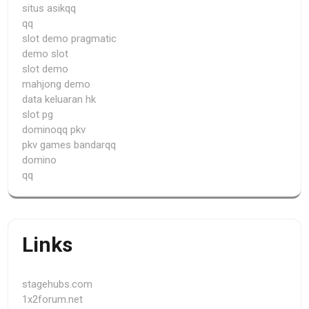
situs asikqq
qq
slot demo pragmatic
demo slot
slot demo
mahjong demo
data keluaran hk
slot pg
dominoqq pkv
pkv games bandarqq
domino
qq
Links
stagehubs.com
1x2forum.net