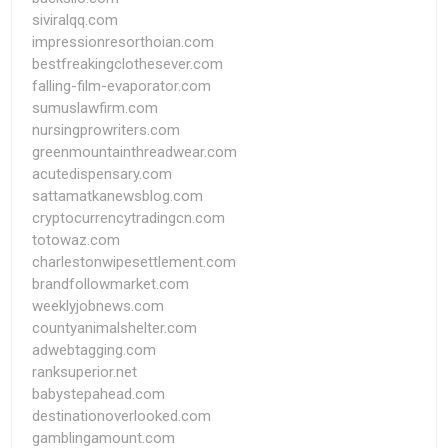
siviralqq.com
impressionresorthoian.com
bestfreakingclothesever.com
falling-film-evaporator.com
sumuslawfirm.com
nursingprowriters.com
greenmountainthreadwear.com
acutedispensary.com
sattamatkanewsblog.com
cryptocurrencytradingcn.com
totowaz.com
charlestonwipesettlement.com
brandfollowmarket.com
weeklyjobnews.com
countyanimalshelter.com
adwebtagging.com
ranksuperior.net
babystepahead.com
destinationoverlooked.com
gamblingamount.com