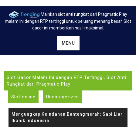
Skip
to
Mainkan slot anti rungkat dari Pragmatic Play
content
malam ini dengan RTP tertinggi untuk peluang menang besar. Slot
gacor ini memberikan hasil maksimal.
MENU
Slot Gacor Malam Ini dengan RTP Tertinggi, Slot Anti
Rungkat dari Pragmatic Play
Slot online
Uncategorized
Mengungkap Keindahan Bantengmerah: Sapi Liar
Ikonik Indonesia