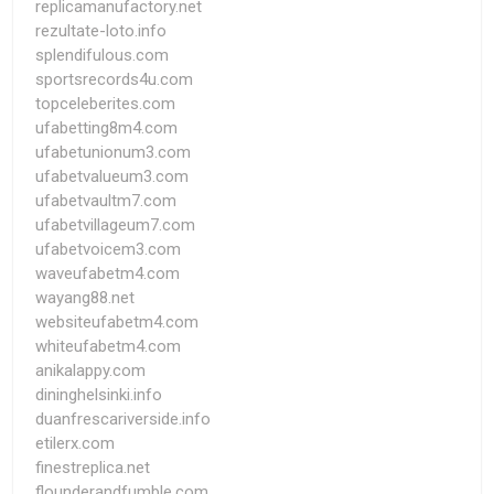
replicamanufactory.net
rezultate-loto.info
splendifulous.com
sportsrecords4u.com
topceleberites.com
ufabetting8m4.com
ufabetunionum3.com
ufabetvalueum3.com
ufabetvaultm7.com
ufabetvillageum7.com
ufabetvoicem3.com
waveufabetm4.com
wayang88.net
websiteufabetm4.com
whiteufabetm4.com
anikalappy.com
dininghelsinki.info
duanfrescariverside.info
etilerx.com
finestreplica.net
flounderandfumble.com