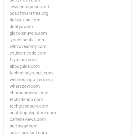
dartyfresh.com
lewisenterprises.net
pcsoftwarefree.org
dailylinking.com
dnafyx.com
giocolenuvole.com
iyouessential.com
withloveamity.com
youlearncode.com
fxyatirim.com
abbuguide.com
technologyresult.com
webhostingoffers.org
whatszow.com
ehomeamerca.com
techintendo.com
techgreenpure.com
bestdropshipstore.com
cartelreviews.com
surfsway.com
nailartproduct.com