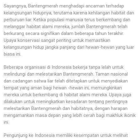
Sayangnya, Bantengmerah menghadapi ancaman terhadap
kelangsungan hidupnya, terutama karena kehilangan habitat dan
perburuan liar. Ketika populasi manusia terus berkembang dan
melanggar habitat alami mereka, jumlah Bantengmerah telah
berkurang secara signifikan dalam beberapa tahun terakhir.
Upaya konservasi sangat penting untuk memastikan
kelangsungan hidup jangka panjang dari hewan-hewan yang luar
biasa ini.
Beberapa organisasi di Indonesia bekerja tanpa lelah untuk
melindungi dan melestarikan Bantengmerah. Taman nasional
dan cadangan satwa liar telah ditetapkan untuk menyediakan
tempat yang aman bagi hewan -hewan ini, memungkinkan
mereka untuk berkembang di habitat alami mereka. Upaya juga
dilakukan untuk meningkatkan kesadaran tentang pentingnya
melestarikan Bantengmerah dan habitatnya, dengan harapan
mengamankan masa depan yang lebih cerah bagi makhluk ikonik
ini.
Pengunjung ke Indonesia memiliki kesempatan untuk melihat