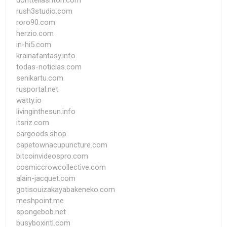
donttellashton.com
rush3studio.com
roro90.com
herzio.com
in-hi5.com
krainafantasy.info
todas-noticias.com
senikartu.com
rusportal.net
watty.io
livinginthesun.info
itsriz.com
cargoods.shop
capetownacupuncture.com
bitcoinvideospro.com
cosmiccrowcollective.com
alain-jacquet.com
gotisouizakayabakeneko.com
meshpoint.me
spongebob.net
busyboxintl.com