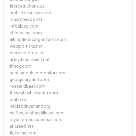
firerestrictions.us
archiesbrooklyn.com
muambeiros.net
infozblog.com
chonbaihat.com
elblogdeoscargonzalez.com
webpromote.net
steroids-store.co
arteydecoracion.net
fithog.com
bestlaptopbestmonitor.com
georginaryland.com
roseandbasil.com
thewhitewhitelights.com
atdhe.ws
heckrodtwetland.org
halfheardinthestillness.com
mybestmassagechair.com
ericreed.net
fluxetine.com