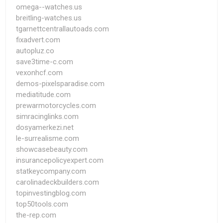
omega--watches.us
breitling-watches.us
tgarnettcentrallautoads.com
fixadvert.com
autopluz.co
save3time-c.com
vexonhcf.com
demos-pixelsparadise.com
mediatitude.com
prewarmotorcycles.com
simracinglinks.com
dosyamerkezi.net
le-surrealisme.com
showcasebeauty.com
insurancepolicyexpert.com
statkeycompany.com
carolinadeckbuilders.com
topinvestingblog.com
top50tools.com
the-rep.com