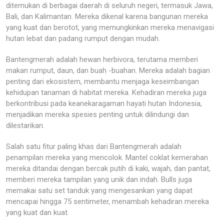
ditemukan di berbagai daerah di seluruh negeri, termasuk Jawa,
Bali, dan Kalimantan. Mereka dikenal karena bangunan mereka
yang kuat dan berotot, yang memungkinkan mereka menavigasi
hutan lebat dan padang rumput dengan mudah.
Bantengmerah adalah hewan herbivora, terutama memberi
makan rumput, daun, dan buah -buahan. Mereka adalah bagian
penting dari ekosistem, membantu menjaga keseimbangan
kehidupan tanaman di habitat mereka. Kehadiran mereka juga
berkontribusi pada keanekaragaman hayati hutan Indonesia,
menjadikan mereka spesies penting untuk dilindungi dan
dilestarikan.
Salah satu fitur paling khas dari Bantengmerah adalah
penampilan mereka yang mencolok. Mantel coklat kemerahan
mereka ditandai dengan bercak putih di kaki, wajah, dan pantat,
memberi mereka tampilan yang unik dan indah. Bulls juga
memakai satu set tanduk yang mengesankan yang dapat
mencapai hingga 75 sentimeter, menambah kehadiran mereka
yang kuat dan kuat.