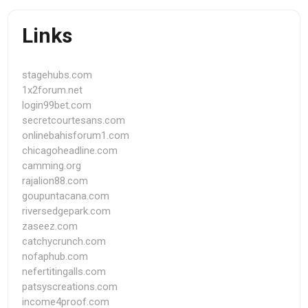
Links
stagehubs.com
1x2forum.net
login99bet.com
secretcourtesans.com
onlinebahisforum1.com
chicagoheadline.com
camming.org
rajalion88.com
goupuntacana.com
riversedgepark.com
zaseez.com
catchycrunch.com
nofaphub.com
nefertitingalls.com
patsyscreations.com
income4proof.com