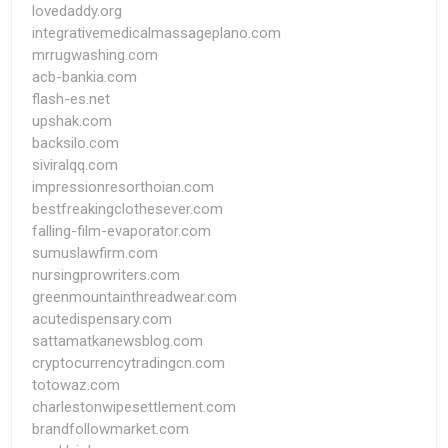
lovedaddy.org
integrativemedicalmassageplano.com
mrrugwashing.com
acb-bankia.com
flash-es.net
upshak.com
backsilo.com
siviralqq.com
impressionresorthoian.com
bestfreakingclothesever.com
falling-film-evaporator.com
sumuslawfirm.com
nursingprowriters.com
greenmountainthreadwear.com
acutedispensary.com
sattamatkanewsblog.com
cryptocurrencytradingcn.com
totowaz.com
charlestonwipesettlement.com
brandfollowmarket.com