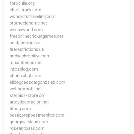
forochile.org
chart-track.com
wonderfultraveling.com
promocioname.net
wimaxworld.com
freeonlinecricketgames.net
bestcashing.biz
firerestrictions.us
archiesbrooklyn.com
muambeiros.net
infozblog.com
chonbaihat.com
elblogdeoscargonzalez.com
webpromote.net
steroids-store.co
arteydecoracion.net
fithog.com
bestlaptopbestmonitor.com
georginaryland.com
roseandbasil.com