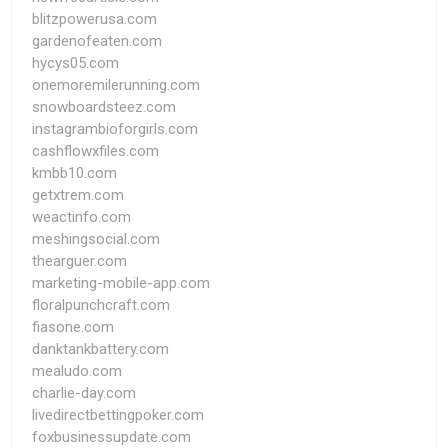
blitzpowerusa.com
gardenofeaten.com
hycys05.com
onemoremilerunning.com
snowboardsteez.com
instagrambioforgirls.com
cashflowxfiles.com
kmbb10.com
getxtrem.com
weactinfo.com
meshingsocial.com
thearguer.com
marketing-mobile-app.com
floralpunchcraft.com
fiasone.com
danktankbattery.com
mealudo.com
charlie-day.com
livedirectbettingpoker.com
foxbusinessupdate.com