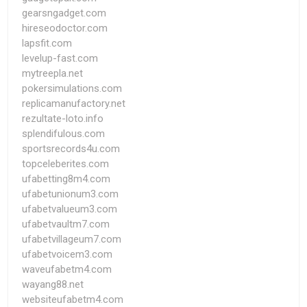
gearsngadget.com
hireseodoctor.com
lapsfit.com
levelup-fast.com
mytreepla.net
pokersimulations.com
replicamanufactory.net
rezultate-loto.info
splendifulous.com
sportsrecords4u.com
topceleberites.com
ufabetting8m4.com
ufabetunionum3.com
ufabetvalueum3.com
ufabetvaultm7.com
ufabetvillageum7.com
ufabetvoicem3.com
waveufabetm4.com
wayang88.net
websiteufabetm4.com