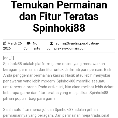
Temukan Permainan
dan Fitur Teratas
Spinhoki88
March 26,
No
admin@trendingpublication-
2026
Comments
com.preview-domain.com
[ad_1]
Spinhoki88 adalah platform game online yang menawarkan
beragam permainan dan fitur untuk dinikmati para pemain. Baik
Anda penggemar permainan kasino klasik atau lebih menyukai
penawaran yang lebih modern, Spinhoki88 memiliki sesuatu
untuk semua orang. Pada artikel ini, kita akan melihat lebih dekat
beberapa game dan fitur teratas yang menjadikan Spinhoki88
pilihan populer bagi para gamer.
Salah satu fitur menonjol dari Spinhoki88 adalah pilihan
permainannya yang beragam. Dari permainan meja tradisional