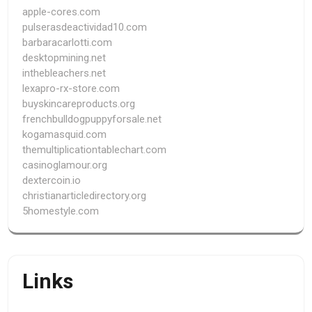
apple-cores.com
pulserasdeactividad10.com
barbaracarlotti.com
desktopmining.net
inthebleachers.net
lexapro-rx-store.com
buyskincareproducts.org
frenchbulldogpuppyforsale.net
kogamasquid.com
themultiplicationtablechart.com
casinoglamour.org
dextercoin.io
christianarticledirectory.org
5homestyle.com
Links