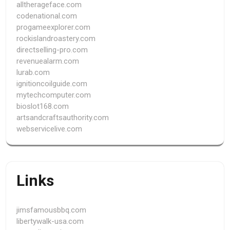
alltherageface.com
codenational.com
progameexplorer.com
rockislandroastery.com
directselling-pro.com
revenuealarm.com
lurab.com
ignitioncoilguide.com
mytechcomputer.com
bioslot168.com
artsandcraftsauthority.com
webservicelive.com
Links
jimsfamousbbq.com
libertywalk-usa.com