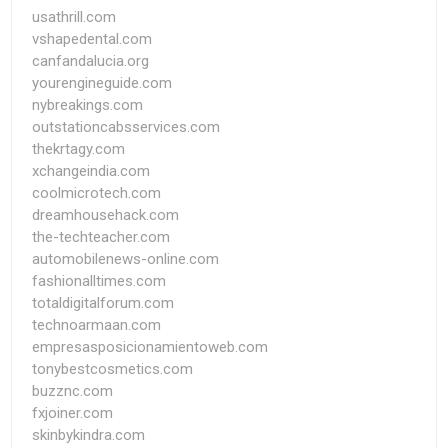
usathrill.com
vshapedental.com
canfandalucia.org
yourengineguide.com
nybreakings.com
outstationcabsservices.com
thekrtagy.com
xchangeindia.com
coolmicrotech.com
dreamhousehack.com
the-techteacher.com
automobilenews-online.com
fashionalltimes.com
totaldigitalforum.com
technoarmaan.com
empresasposicionamientoweb.com
tonybestcosmetics.com
buzznc.com
fxjoiner.com
skinbykindra.com